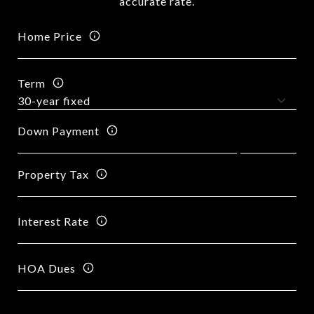
accurate rate.
Home Price
Term
Down Payment
Property Tax
Interest Rate
HOA Dues